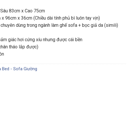
tại
x Sâu 83cm x Cao 75cm
0 ₫.
là:
x 96cm x 36cm (Chiều dài tính phủ bì luôn tay vịn)
2.200.000 ₫.
 chuyên dùng trong ngành làm ghế sofa + bọc giả da (simili)
cảm giác hơi cứng xíu nhưng được cái bền
hân tháo lắp được)
uôn
 Bed - Sofa Giường