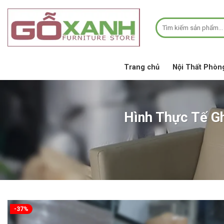
Bỏ
qua
Tìm
nội
kiếm:
dung
Trang chủ
Nội Thất Phòn
Hình Thực Tế Gh
-37%