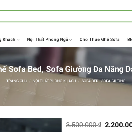
g Khách
Nội Thất Phòng Ngủ
Cho Thuê Ghế Sofa
Bl
ế Sofa Bed, Sofa Giường Đa Năng D
TRANG CHỦ
/
NỘI THẤT PHÒNG KHÁCH
/
SOFA BED - SOFA GIƯỜNG
Giá
3.500.000
₫
2.200.0
gốc