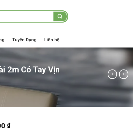
og
Tuyển Dụng
Liên hệ
ài 2m Có Tay Vịn
Giá
00
₫
hiện