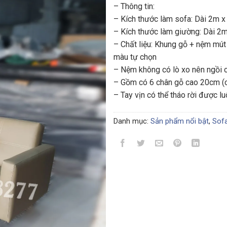
– Thông tin:
là:
– Kích thước làm sofa: Dài 2m 
3.500.00
– Kích thước làm giường: Dài 2m 
– Chất liệu: Khung gỗ + nệm mút
màu tự chọn
– Nệm không có lò xo nên ngồi 
– Gồm có 6 chân gỗ cao 20cm (c
– Tay vịn có thể tháo rời được l
Danh mục:
Sản phẩm nổi bật
,
Sofa