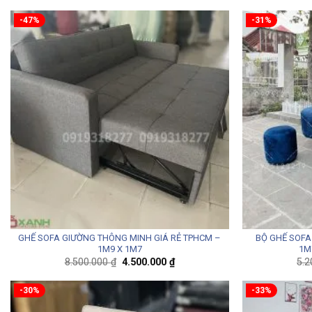
-47%
-31%
GHẾ SOFA GIƯỜNG THÔNG MINH GIÁ RẺ TPHCM –
BỘ GHẾ SOFA
1M9 X 1M7
1M
Giá
Giá
8.500.000
₫
4.500.000
₫
5.
gốc
hiện
là:
tại
8.500.000 ₫.
là:
-30%
-33%
4.500.000 ₫.