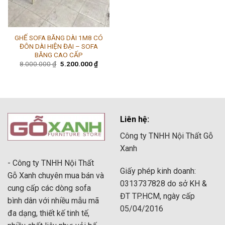
GHẾ SOFA BĂNG DÀI 1M8 CÓ
ĐÔN DÀI HIỆN ĐẠI – SOFA
BĂNG CAO CẤP
Giá
Giá
8.000.000
₫
5.200.000
₫
gốc
hiện
là:
tại
8.000.000 ₫.
là:
5.200.000 ₫.
Liên hệ:
Công ty TNHH Nội Thất Gỗ
Xanh
- Công ty TNHH Nội Thất
Giấy phép kinh doanh:
Gỗ Xanh chuyên mua bán và
0313737828 do sở KH &
cung cấp các dòng sofa
ĐT TP.HCM, ngày cấp
bình dân với nhiều mẫu mã
05/04/2016
đa dạng, thiết kế tinh tế,