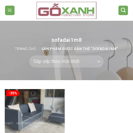
Bỏ
qua
nội
dung
sofadai1m8
TRANG CHỦ
/
SẢN PHẨM ĐƯỢC GẮN THẺ “SOFADAI1M8”
-35%