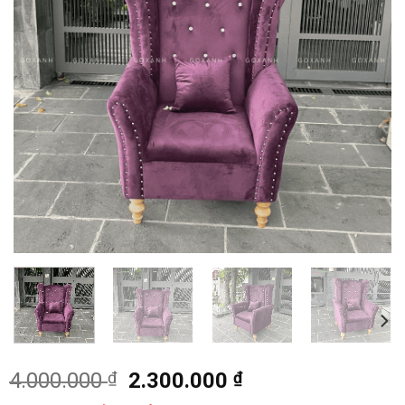
Giá
Giá
4.000.000
₫
2.300.000
₫
gốc
hiện