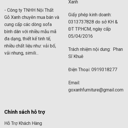
Xanh
- Công ty TNHH Nội Thất
Giấy phép kinh doanh:
Hình dáng độc đáo, thiết kế lưng cao dài, uốn cong mềm
Gỗ Xanh chuyên mua bán và
0313737828 do sở KH &
mại tựa ngai vàng quyền quý
cung cấp các dòng sofa
ĐT TP.HCM, ngày cấp
bình dân với nhiều mẫu mã
Ghế sofa đơn nhỏ gọn 1 chỗ ngồi tân cổ
05/04/2016
đa dạng, thiết kế tinh tế,
điển phù hợp với ai?
nhiều chất liệu như: vải bố,
Trách nhiệm nội dung: Phan
Thực chất, ghế sofa đơn tân cổ điển nữ hoàng là một
vải nhung, simili...
Sĩ Khuê
dòng ghế có kiểu dáng sang trọng, phù hợp với nhiều
đối tượng và phong cách sống khác nhau cụ thể:
Điện Thoại: 0919318277
Người sống một mình:
Thích hợp cho các bạn trẻ đang
Email:
sống tại những căn hộ studio, phòng trọ, yêu thích
goxanhfurniture@gmail.com
không gian riêng tư và cần một chiếc ghế đọc sách,
uống trà, thư giãn.
Chính sách hỗ trợ
Gia đình nhỏ:
Đặt ở một góc nhỏ trong nhà để trang trí,
tạo điểm nhấn cho không gian phòng khách hoặc kết
Hỗ Trợ Khách Hàng
hợp cùng sofa băng, sofa góc để tạo sự cân đối, tinh