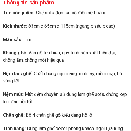
Thông tin sản phẩm
là:
tại
4.000.000 ₫.
là:
Tên sản phẩm:
Ghế sofa đơn tân cổ điển nữ hoàng
2.300.000 ₫.
Kích thước:
83cm x 65cm x 115cm (ngang x sâu x cao)
Màu sắc:
Tím
Khung ghế:
Ván gỗ tự nhiên, quy trình sản xuất hiện đại,
chống ẩm, chống mối hiệu quả
Nệm bọc ghế:
Chất nhung mịn màng, nịnh tay, mềm mại, bắt
sáng tốt
Nệm mút:
Mút đệm chuyên sử dụng làm ghế sofa, chống xẹp
lún, đàn hồi tốt
Chân ghế:
Bộ 4 chân ghế gỗ kiểu dáng hồ lô
Tính năng:
Dùng làm ghế decor phòng khách, ngồi tựa lưng