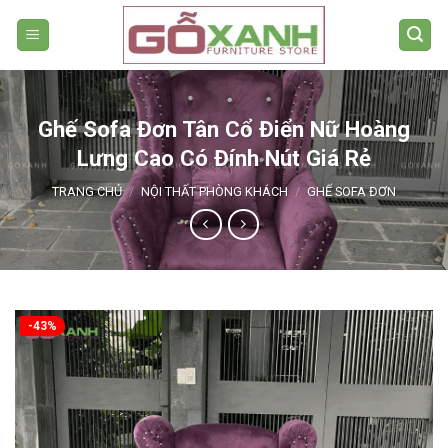
Bỏ
qua
nội
dung
Ghế Sofa Đơn Tân Cổ Điển Nữ Hoàng
Lưng Cao Có Đính Nút Giá Rẻ
TRANG CHỦ
/
NỘI THẤT PHÒNG KHÁCH
/
GHẾ SOFA ĐƠN
-43%