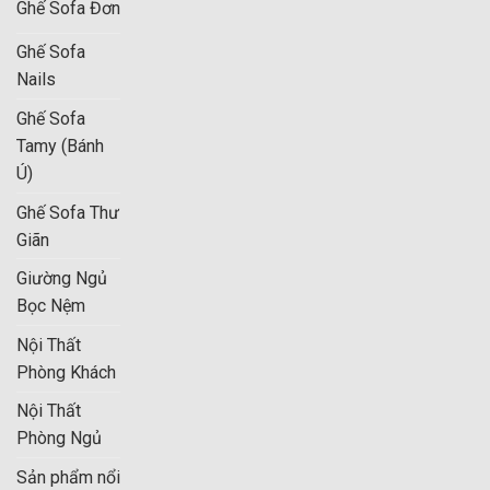
Không gian kinh doanh:
Mẫu sofa này cũng rất phù
Ghế Sofa Đơn
hợp để trang trí cho các cửa hàng thời trang, studio
Ghế Sofa
chụp ảnh, thẩm mỹ viện, sảnh khách sạn. Từ đó, tạo ra
Nails
một khu vực chờ thoải mái cho khách hàng, tăng tính
thẩm mỹ, chuyên nghiệp.
Ghế Sofa
Tamy (Bánh
Ú)
Ghế Sofa Thư
Giãn
Giường Ngủ
Bọc Nệm
Nội Thất
Phòng Khách
Nội Thất
Phòng Ngủ
Sản phẩm nổi