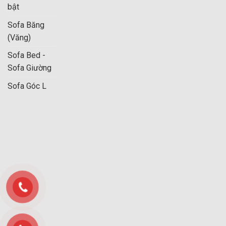
bật
Sofa Băng
(Văng)
Sofa đơn nhỏ gọn tân cổ điển nữ hoàng phù hợp với
Sofa Bed -
những ai?
Sofa Giường
Tại sao nên chọn ghế sofa đơn nữ hoàng
Sofa Góc L
tân cổ điển?
Nâng tầm không gian sống
Ghế sofa đơn nữ hoàng nổi bật với thiết kế tinh xảo,
mang hơi thở của phong cách hoàng gia châu Âu. Từ
phần lưng ghế cao, uốn cong mềm mại đến các chi tiết
trên ghế, chân ghế đều tạo nên một cuốn hút khó cưỡng.
Chiếc ghế này không chỉ là một tác phẩm nghệ thuật, mà
còn thể hiện đậm nét gu thẩm mỹ và đẳng cấp của gia
chủ.