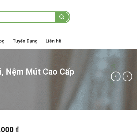
og
Tuyển Dụng
Liên hệ
i, Nệm Mút Cao Cấp
Giá
.000
₫
hiện