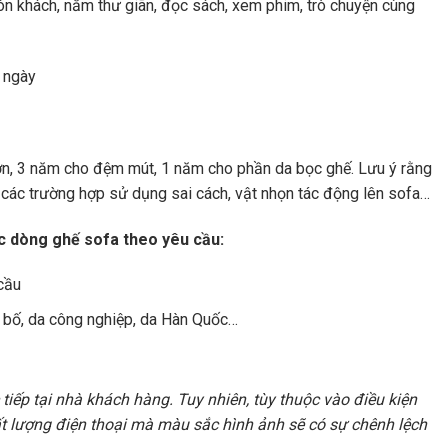
ón khách, nằm thư giãn, đọc sách, xem phim, trò chuyện cùng
0 ngày
n, 3 năm cho đệm mút, 1 năm cho phần da bọc ghế. Lưu ý rằng
 các trường hợp sử dụng sai cách, vật nhọn tác động lên sofa…
c dòng ghế sofa theo yêu cầu:
 cầu
vải bố, da công nghiệp, da Hàn Quốc…
iếp tại nhà khách hàng. Tuy nhiên, tùy thuộc vào điều kiện
t lượng điện thoại mà màu sắc hình ảnh sẽ có sự chênh lệch