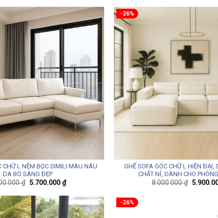
-26%
 CHỮ L NỆM BỌC SIMILI MÀU NÂU
GHẾ SOFA GÓC CHỮ L HIỆN ĐẠI,
DA BÒ SÁNG ĐẸP
CHẤT NỈ, DÀNH CHO PHÒN
Giá
Giá
Giá
000.000
₫
5.700.000
₫
8.000.000
₫
5.900.0
gốc
hiện
gốc
là:
tại
là:
8.000.000 ₫.
là:
8.000.00
-26%
5.700.000 ₫.