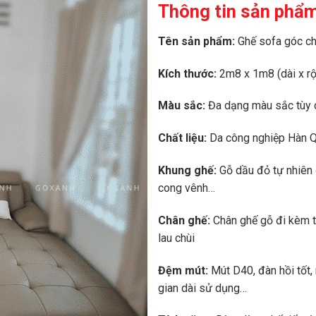
Thông tin sản phẩ
là:
20.000
Tên sản phẩm:
Ghế sofa góc c
Kích thước:
2m8 x 1m8 (dài x r
Màu sắc:
Đa dạng màu sắc tùy
Chất liệu:
Da công nghiệp Hàn Q
Khung ghế:
Gỗ dầu đỏ tự nhiên 
cong vênh…
Chân ghế:
Chân ghế gỗ đi kèm t
lau chùi
Đệm mút:
Mút D40, đàn hồi tốt,
gian dài sử dụng…