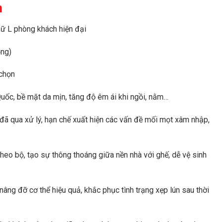
m
tại
.000 ₫.
là:
hữ L phòng khách hiện đại
16.500.000 ₫.
ộng)
 chọn
uốc, bề mặt da mịn, tăng độ êm ái khi ngồi, nằm…
đã qua xử lý, hạn chế xuất hiện các vấn đề mối mọt xâm nhập,
heo bộ, tạo sự thông thoáng giữa nền nhà với ghế, dễ vệ sinh
 nâng đỡ cơ thể hiệu quả, khắc phục tình trạng xẹp lún sau thời