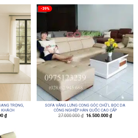
-39%
 SANG TRỌNG,
SOFA VĂNG LƯNG CONG GÓC CHỮ L BỌC DA
G KHÁCH
CÔNG NGHIỆP HÀN QUỐC CAO CẤP
Giá
Giá
Giá
00
₫
27.000.000
₫
16.500.000
₫
hiện
gốc
hiện
tại
là:
tại
0 ₫.
là:
27.000.000 ₫.
là:
5.900.000 ₫.
16.500.000 ₫.