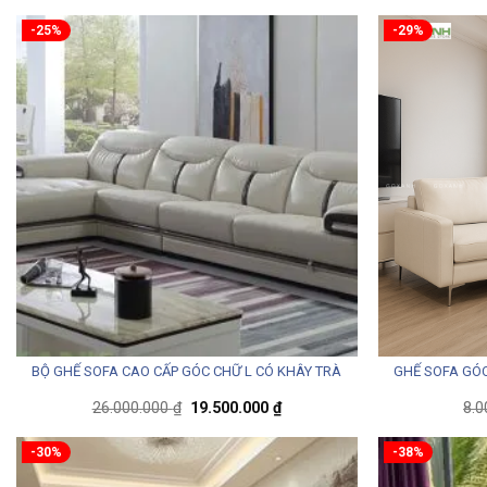
-25%
-29%
GHẾ SOFA GÓC
BỘ GHẾ SOFA CAO CẤP GÓC CHỮ L CÓ KHÂY TRÀ
Giá
Giá
26.000.000
₫
19.500.000
₫
8.
gốc
hiện
là:
tại
26.000.000 ₫.
là:
-30%
-38%
19.500.000 ₫.