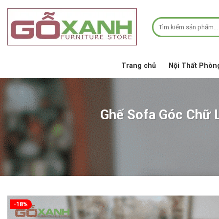
Bỏ
qua
Tìm
nội
kiếm:
dung
Trang chủ
Nội Thất Phòn
Ghế Sofa Góc Chữ 
-18%