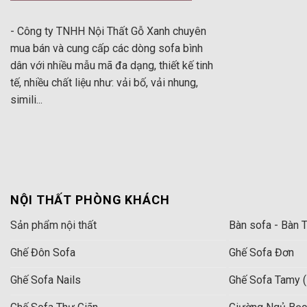
Ghế sofa góc chữ L phòng khách sở hữu những đặc điểm nh
- Công ty TNHH Nội Thất Gỗ Xanh chuyên
– Đột phá trong lối thiết kế với góc L là điểm nhấn chủ đạo 
mua bán và cung cấp các dòng sofa bình
nói chuyện, tiếp khách…).
dân với nhiều mẫu mã đa dạng, thiết kế tinh
tế, nhiều chất liệu như: vải bố, vải nhung,
– Hình dáng gồm một ghế băng dài và một phần góc vuông, g
simili...
– Màu sắc trang nhã, trung tính, dễ kết hợp với nhiều món đồ n
– Chất liệu da công nghiệp Hàn Quốc, bề mặt mềm mịn, tiết ki
NỘI THẤT PHÒNG KHÁCH
Sản phẩm nội thất
Bàn sofa - Bàn T
Ghế Đôn Sofa
Ghế Sofa Đơn
Ghế Sofa Nails
Ghế Sofa Tamy (