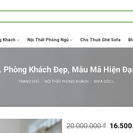
g Khách
Nội Thất Phòng Ngủ
Cho Thuê Ghế Sofa
Bl
L Phòng Khách Đẹp, Mẫu Mã Hiện Đạ
TRANG CHỦ
/
NỘI THẤT PHÒNG KHÁCH
/
SOFA GÓC L
Giá
20.000.000
₫
16.500
gốc