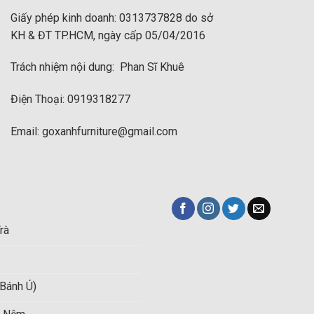
ư sau:
Giấy phép kinh doanh: 0313737828 do sở
KH & ĐT TP.HCM, ngày cấp 05/04/2016
cho không gian. Với thiết kế này bạn có thể tùy ý sử dụng cho nh
Trách nhiệm nội dung: Phan Sĩ Khuê
iúp tận dụng tối đa những khu vực góc chết trong phòng.
Điện Thoại: 0919318277
ội thất trong nhà như bàn trà, tủ tivi, kệ sách…
Email: goxanhfurniture@gmail.com
ệm thời gian vệ sinh, lau chùi.
rà
Bánh Ú)